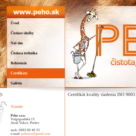
Úvod
Čistiace služby
Náš tím
Čistiaca technika
Referencie
Certifikáty
Galéria
Certifikát kvality riadenia ISO 90
Kontakt
Peho s.r.o.
Volgogradská 13
Areál Vukov, Prešov
mob: 0903 60 40 33
e-mail:
pehosro@gmail.com