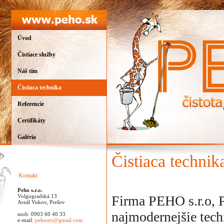
Úvod
Čistiace služby
Náš tím
Čistiaca technika
Referencie
Certifikáty
Galéria
Čistiaca technik
Kontakt
Peho s.r.o.
Firma PEHO s.r.o, 
Volgogradská 13
Areál Vukov, Prešov
najmodernejšie tech
mob: 0903 60 40 33
e-mail:
pehosro@gmail.com