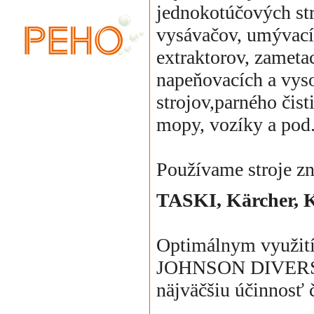
jednokotúčových st
vysávačov, umývací
extraktorov, zametac
napeňovacích a vys
strojov,parného čist
mopy, vozíky a pod
Používame stroje z
TASKI, Kärcher, 
Optimálnym využitím
JOHNSON DIVERSE
näjväčšiu účinnosť č